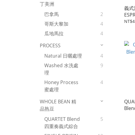
丁美洲
義式
巴拿馬
2
ESP
LIQ
NT$4
哥斯大黎加
4
瓜地馬拉
4
PROCESS
Natural 日曬處理
4
Washed 水洗處
9
理
Honey Process
4
蜜處理
QUA
WHOLE BEAN 精
Ble
品熟豆
(商
QUARTET Blend
5
四重奏義式綜合