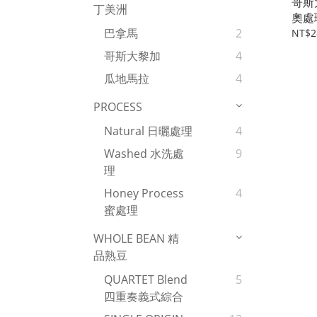
哥斯
丁美洲
奧處
巴拿馬
2
NT$2
哥斯大黎加
4
瓜地馬拉
4
PROCESS
Natural 日曬處理
4
Washed 水洗處
9
理
Honey Process
4
蜜處理
WHOLE BEAN 精
品熟豆
QUARTET Blend
5
四重奏義式綜合